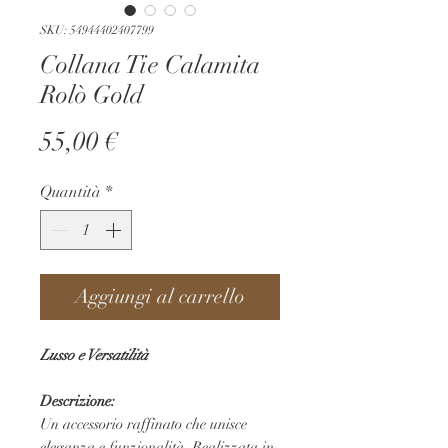
SKU: 54944402407799
Collana Tie Calamita
Rolò Gold
Prezzo
55,00 €
Quantità
*
Aggiungi al carrello
Lusso e Versatilità
Descrizione:
Un accessorio raffinato che unisce
eleganza e funzionalità. Realizzata in