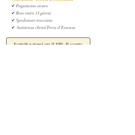
✔ Pagamento sicuro
✔ Reso entro 14 giorni
✔ Spedizione tracciata
✔ Assistenza clienti Terra d’Essenza
Iscriviti e ricevi ora il 10% di sconto
Digita la tua Email
*
Iscriviti
Sì, voglio iscrivermi alla 
newsletter.
*
Iscrivendoti accetti di ricevere 
comunicazioni e offerte riservate da 
Terra d’Essenza.
Potrai annullare l’iscrizione in 
qualsiasi momento.