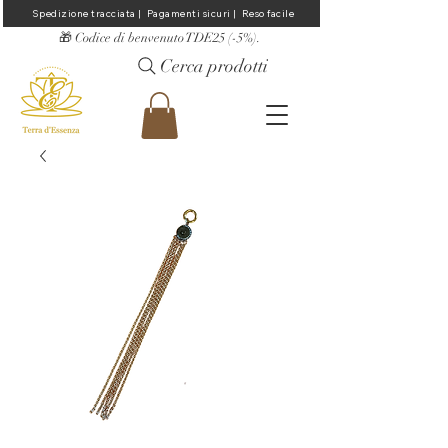
Spedizione tracciata |  Pagamenti sicuri |  Reso facile
​🎁 Codice di benvenuto TDE25 (-5%).
Cerca prodotti