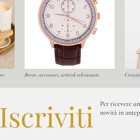
re.
Borse, accessori, articoli selezionati.
Creazio
Iscriviti 
Per ricevere un
novità in ante