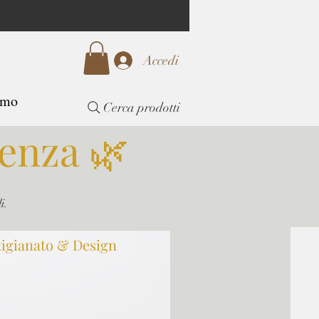
Accedi
amo
Cerca prodotti
enza 🌿
i.
tigianato & Design