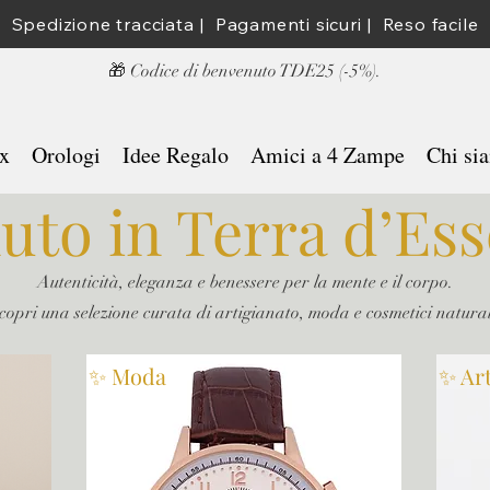
Spedizione tracciata |  Pagamenti sicuri |  Reso facile
​🎁 Codice di benvenuto TDE25 (-5%).
x
Orologi
Idee Regalo
Amici a 4 Zampe
Chi si
uto in Terra d’Ess
Autenticità, eleganza e benessere per la mente e il corpo.
copri una selezione curata di artigianato, moda e cosmetici natural
✨ Moda
✨ Ar