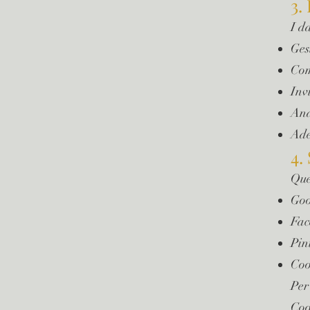
3.
I da
Ges
Com
Inv
Ana
Ade
4.
Ques
Goo
Fac
Pin
Coo
Per
Coo