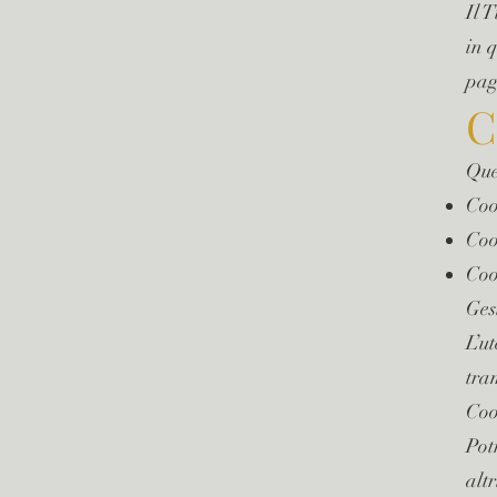
Il T
in 
pag
C
Ques
Coo
Coo
Coo
Ges
L’u
tra
Coo
Pot
alt