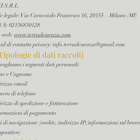
I S.R.L.
e legale: Via Caracciolo Francesco 16, 20155 – Milano (MI)
IVA: 02136830128
o web:
www.terradessenza.com
il di contatto privacy: info.terradessenza@gmail.com
 Tipologie di dati raccolti
cogliamo i seguenti dati personali:
me e Cognome
irizzo email
ero di telefono
irizzo di spedizione e fatturazione
ormazioni di pagamento
i di navigazione (cookie, indirizzo IP, informazioni sul brow
spositivo)