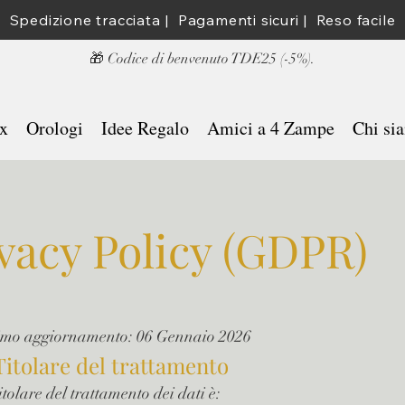
Spedizione tracciata |  Pagamenti sicuri |  Reso facile
​🎁 Codice di benvenuto TDE25 (-5%).
x
Orologi
Idee Regalo
Amici a 4 Zampe
Chi si
vacy Policy (GDPR)
imo aggiornamento: 06 Gennaio 2026
 Titolare del trattamento
itolare del trattamento dei dati è: