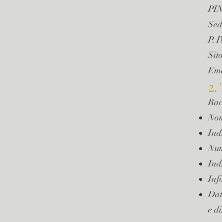
PIN
Sed
P. 
Sit
Ema
2.
Rac
No
Ind
Num
Ind
Inf
Dat
e di