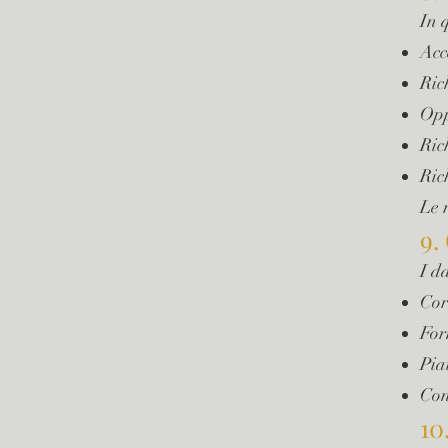
In 
Acc
Ric
Opp
Ric
Ric
Le 
9.
I d
Cor
For
Pia
Cons
10