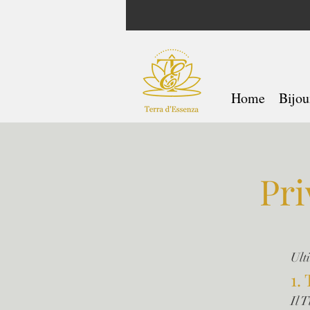
Home
Bijou
Pri
Ult
1.
Il T