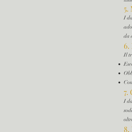
5.
I da
ado
da 
6.
Il 
Ese
Obb
Con
7.
I d
sod
oltr
8.