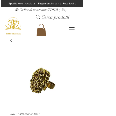
Spedizione tracciata |  Pagamenti sicuri |  Reso facile
​🎁 Codice di benvenuto TDE25 (-5%).
Cerca prodotti
SKU: 54944405651831