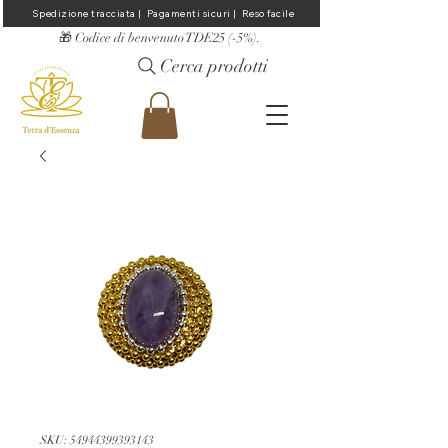
Spedizione tracciata |  Pagamenti sicuri |  Reso facile
​🎁 Codice di benvenuto TDE25 (-5%).
Cerca prodotti
SKU: 54944399393143