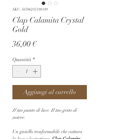
SKU: 56706245198199
Clap Calamita Crystal
Gold
Prezzo
36,00 €
Quantità
*
Aggiungi al carrello
Il tuo punto di luce. Il tuo gesto di
potere.
Un gioiello trasformabile che cattura
la luce e la trattiene.
Clap Calamita