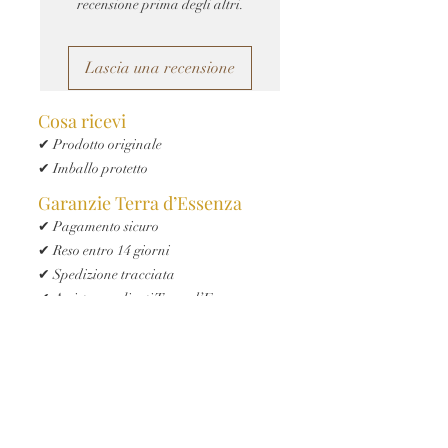
recensione prima degli altri.
Lascia una recensione
Cosa ricevi
✔ Prodotto originale
✔ Imballo protetto
Garanzie Terra d’Essenza
✔ Pagamento sicuro
✔ Reso entro 14 giorni
✔ Spedizione tracciata
✔ Assistenza clienti Terra d’Essenza
Iscriviti e ricevi ora il 10% di sconto
Digita la tua Email
*