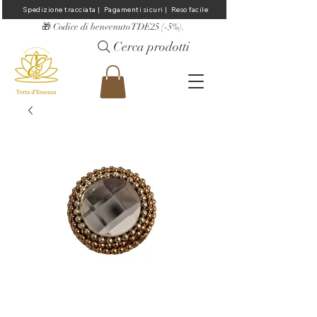
Spedizione tracciata |  Pagamenti sicuri |  Reso facile
​🎁 Codice di benvenuto TDE25 (-5%).
Cerca prodotti