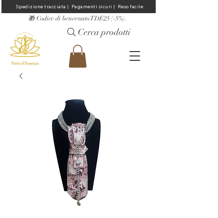
Spedizione tracciata |  Pagamenti sicuri |  Reso facile
​🎁 Codice di benvenuto TDE25 (-5%).
Cerca prodotti