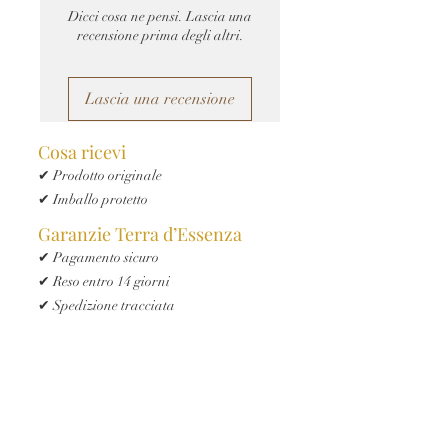
Dicci cosa ne pensi. Lascia una
recensione prima degli altri.
Lascia una recensione
Cosa ricevi
✔ Prodotto originale
✔ Imballo protetto
Garanzie Terra d’Essenza
✔ Pagamento sicuro
✔ Reso entro 14 giorni
✔ Spedizione tracciata
✔ Assistenza clienti Terra d’Essenza
Iscriviti e ricevi ora il 10% di sconto
Digita la tua Email
*