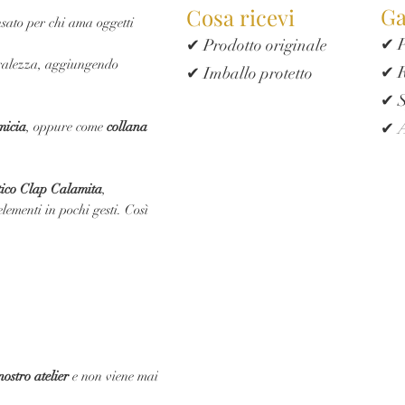
Ga
Cosa ricevi
sato per chi ama oggetti
✔ P
✔ Prodotto originale
uralezza, aggiungendo
✔ R
✔ Imballo protetto
✔ S
micia
, oppure come
collana
✔ A
tico Clap Calamita
,
lementi in pochi gesti. Così
ostro atelier
e non viene mai