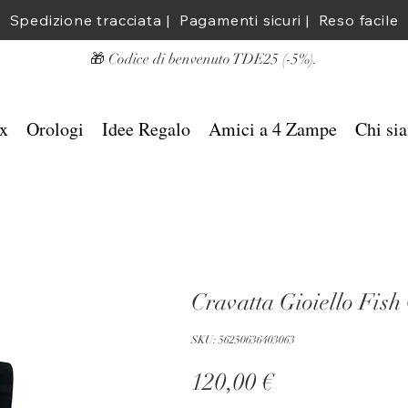
Spedizione tracciata |  Pagamenti sicuri |  Reso facile
​🎁 Codice di benvenuto TDE25 (-5%).
x
Orologi
Idee Regalo
Amici a 4 Zampe
Chi si
Cravatta Gioiello Fish
SKU: 56250636403063
Prezzo
120,00 €