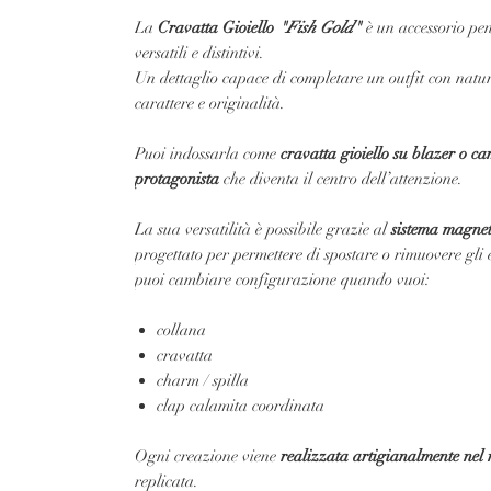
La
Cravatta Gioiello
"Fish Gold"
è un accessorio pen
versatili e distintivi.
Un dettaglio capace di completare un outfit con nat
carattere e originalità.
Puoi indossarla come
cravatta gioiello su blazer o ca
protagonista
che diventa il centro dell’attenzione.
La sua versatilità è possibile grazie al
sistema magne
progettato per permettere di spostare o rimuovere gli e
puoi cambiare configurazione quando vuoi:
collana
cravatta
charm / spilla
clap calamita coordinata
Ogni creazione viene
realizzata artigianalmente nel n
replicata.