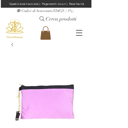
Spedizione tracciata |  Pagamenti sicuri |  Reso facile
​🎁 Codice di benvenuto TDE25 (-5%).
Cerca prodotti