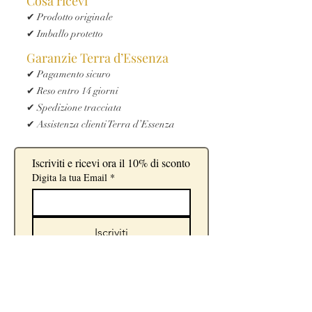
Cosa ricevi
✔ Prodotto originale
✔ Imballo protetto
Garanzie Terra d’Essenza
✔ Pagamento sicuro
✔ Reso entro 14 giorni
✔ Spedizione tracciata
✔ Assistenza clienti Terra d’Essenza
Iscriviti e ricevi ora il 10% di sconto
Digita la tua Email
*
Iscriviti
Sì, voglio iscrivermi alla 
newsletter.
*
Iscrivendoti accetti di ricevere 
comunicazioni e offerte riservate da 