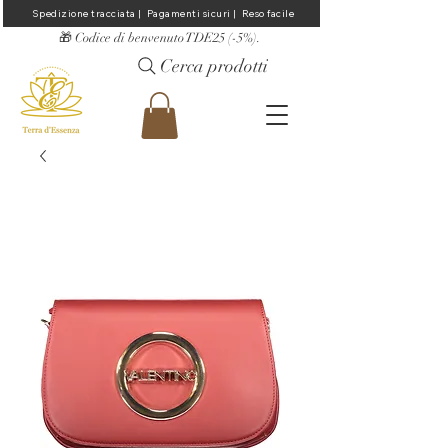
Spedizione tracciata |  Pagamenti sicuri |  Reso facile
​🎁 Codice di benvenuto TDE25 (-5%).
Cerca prodotti