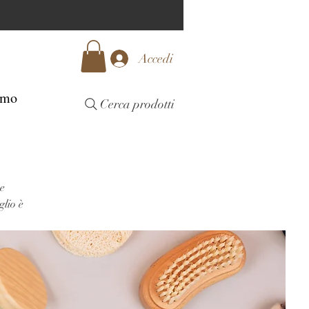
Accedi
amo
Cerca prodotti
 e
glio è