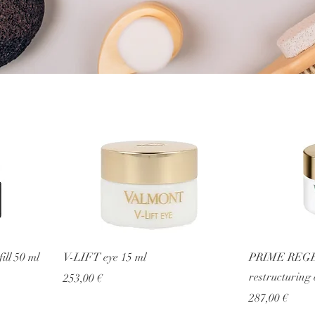
ll 50 ml
V-LIFT eye 15 ml
PRIME REGE
restructuring 
Prezzo
253,00 €
Prezzo
287,00 €