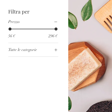
Filtra per
Prezzo
56 €
296 €
Tutte le categorie
Cosmetici naturali e
benessere
Profumi da uomo
Profumo da Donna
regalo perfetto
SALUTE E BELLEZZA