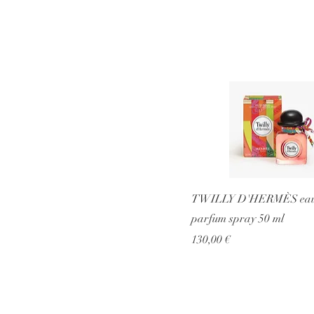
TWILLY D'HERMÈS eau
parfum spray 50 ml
Prezzo
130,00 €