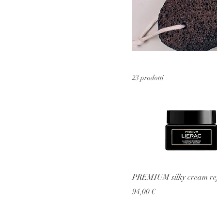
23 prodotti
PREMIUM silky cream refi
Prezzo
94,00 €