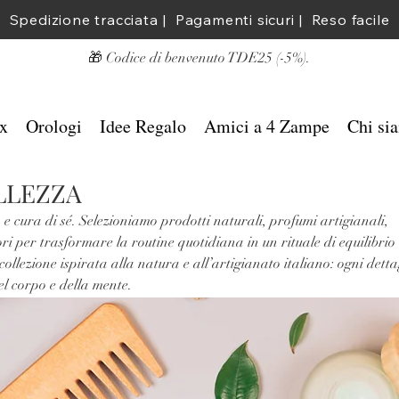
Spedizione tracciata |  Pagamenti sicuri |  Reso facile
​🎁 Codice di benvenuto TDE25 (-5%).
x
Orologi
Idee Regalo
Amici a 4 Zampe
Chi si
LLEZZA
e cura di sé. Selezioniamo prodotti naturali, profumi artigianali,
ori per trasformare la routine quotidiana in un rituale di equilibrio
collezione ispirata alla natura e all’artigianato italiano: ogni detta
el corpo e della mente.