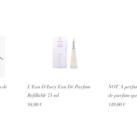
 de
L'Eau D'Issey Eau De Parfum
NOT A perf
Refillable 75 ml
de parfum sp
Prezzo
Prezzo
94,00 €
149,00 €