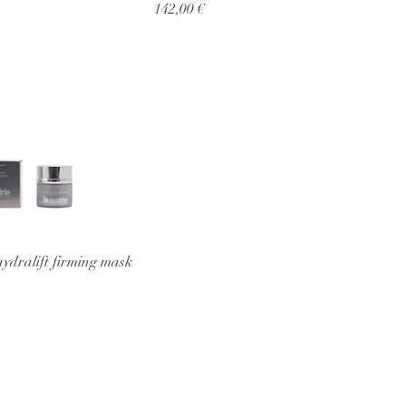
Prezzo
142,00 €
ralift firming mask