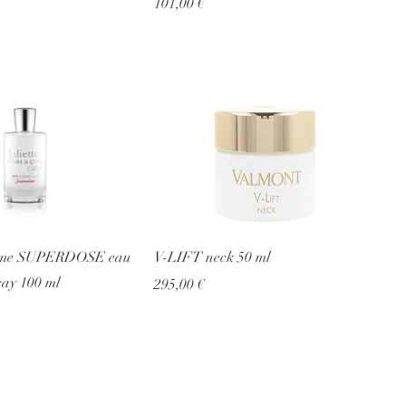
Prezzo
101,00 €
ume SUPERDOSE eau
V-LIFT neck 50 ml
ray 100 ml
Prezzo
295,00 €