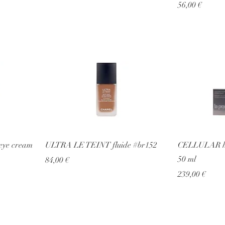
Prezzo
56,00 €
ye cream
ULTRA LE TEINT fluide #br152
CELLULAR hyd
50 ml
Prezzo
84,00 €
Prezzo
239,00 €