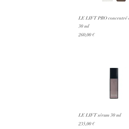
LE LIFT PRO concentré 
30 ml
Prezzo
260,00 €
LE LIFT sérum 30 ml
Prezzo
235,00 €