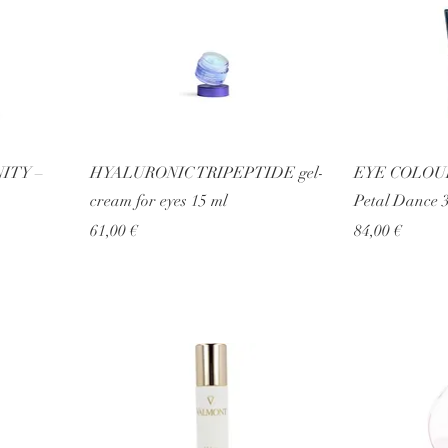
ITY –
HYALURONIC TRIPEPTIDE gel-
EYE COLOUR
cream for eyes 15 ml
Petal Dance 3
Prezzo
Prezzo
61,00 €
84,00 €