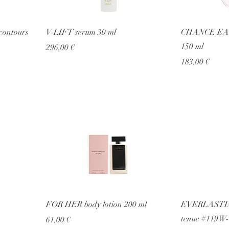
contours
V-LIFT serum 30 ml
CHANCE EAU
150 ml
Prezzo
296,00 €
Prezzo
183,00 €
FOR HER body lotion 200 ml
EVERLASTING
tenue #119W
Prezzo
61,00 €